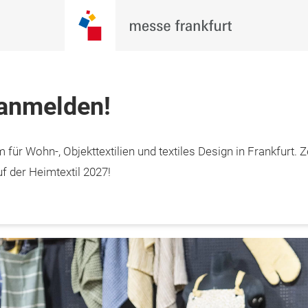
 anmelden!
Jetzt Ticket
 für Wohn-, Objekttextilien und textiles Design in Frankfurt. Z
15. Januar 2027

sichern
furt am Main
f der Heimtextil 2027!