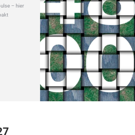
ulse – hier
pakt
27