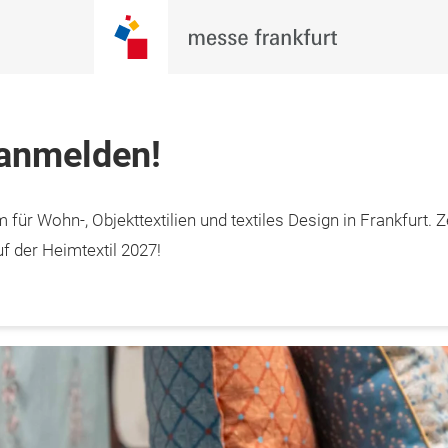
 anmelden!
Jetzt Ticket
 für Wohn-, Objekttextilien und textiles Design in Frankfurt. Z
15. Januar 2027

sichern
furt am Main
f der Heimtextil 2027!