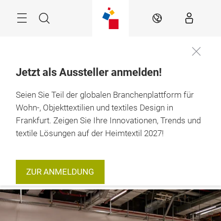
Überspringen
Menü
Suche
DE
Jetzt als Aussteller anmelden!
12. – 15. Januar 
Seien Sie Teil der globalen Branchenplattform für
Jetzt Ticket
2027

sichern
Frankfurt am Main
Wohn-, Objekttextilien und textiles Design in
Frankfurt. Zeigen Sie Ihre Innovationen, Trends und
textile Lösungen auf der Heimtextil 2027!
ZUR ANMELDUNG