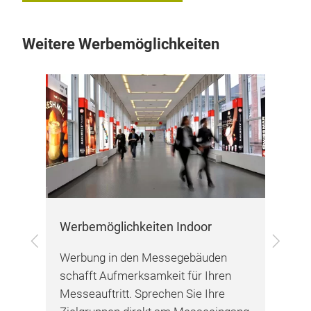
Weitere Werbemöglichkeiten
Werbemöglichkeiten Indoor
We
Zurück
Vor
s
Werbung in den Messegebäuden
Mit
schafft Aufmerksamkeit für Ihren
Auß
Messeauftritt. Sprechen Sie Ihre
der