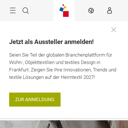
Überspringen
Menü
Suche
DE
Jetzt als Aussteller anmelden!
12. – 15. Januar 
Seien Sie Teil der globalen Branchenplattform für
2027

Frankfurt am Main
Wohn-, Objekttextilien und textiles Design in
Frankfurt. Zeigen Sie Ihre Innovationen, Trends und
textile Lösungen auf der Heimtextil 2027!
ZUR ANMELDUNG