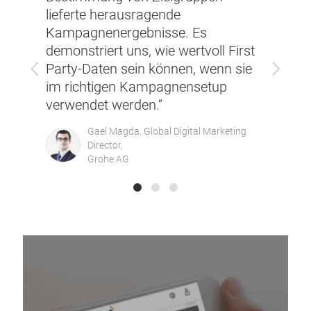
tion
„Dur
lieferte herausragende
damit
in u
Kampagnenergebnisse. Es
mit
wir 
demonstriert uns, wie wertvoll First
und 
Zurück
Vor
Party-Daten sein können, wenn sie
Stan
im richtigen Kampagnensetup
verwendet werden.“
Gael Magda, Global Digital Marketing
Director,
Grohe AG