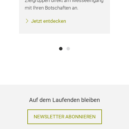
s
Zielgruppen direkt am Messeeingang
Par
mit Ihren Botschaften an.
Gel
sic
Jetzt entdecken
Auf dem Laufenden bleiben
NEWSLETTER ABONNIEREN