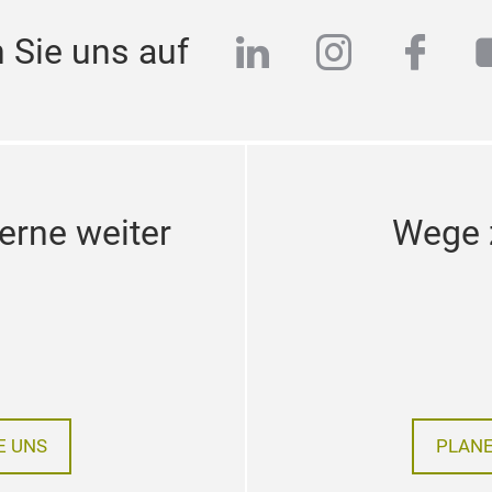
linkedin
instagra
face
 Sie uns auf
erne weiter
Wege z
E UNS
PLANE