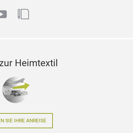
m
book
youtube
blog
ur Heimtextil
N SIE IHRE ANREISE