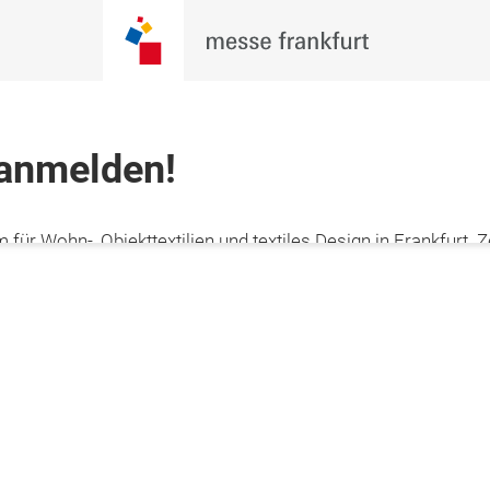
 anmelden!
 für Wohn-, Objekttextilien und textiles Design in Frankfurt. Z
f der Heimtextil 2027!