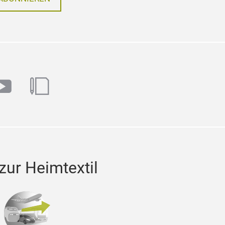
ABONNIEREN
m
book
youtube
blog
ur Heimtextil