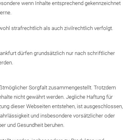
estattet. Darüber hinausgehende, insbesondere
rigen schriftlichen Zustimmung der Messe Frankfurt.
llt wurden, dürfen nur nach entsprechender
sbesondere wenn Inhalte entsprechend gekennzeichnet
gerne.
hl strafrechtlich als auch zivilrechtlich verfolgt.
kfurt dürfen grundsätzlich nur nach schriftlicher
werden.
ößtmöglicher Sorgfalt zusammengestellt. Trotzdem
Inhalte nicht gewährt werden. Jegliche Haftung für
tzung dieser Webseiten entstehen, ist ausgeschlossen,