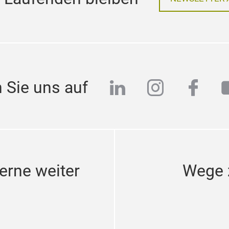
 Laufenden bleiben
NEWSLETTER 
linkedin
instagra
face
 Sie uns auf
erne weiter
Wege z