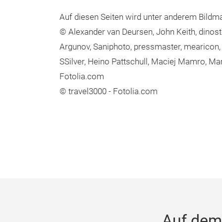
per Email freuen. Anregungen und Kritik send
Auf diesen Seiten wird unter anderem Bildma
© Alexander van Deursen, John Keith, dinos
Argunov, Saniphoto, pressmaster, mearicon, D
SSilver, Heino Pattschull, Maciej Mamro, Mart
Fotolia.com
© travel3000 - Fotolia.com