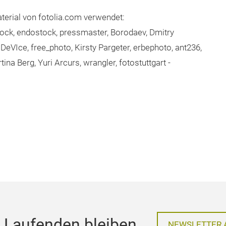
en Sie bitte an
info@messefrankfurt.com
terial von fotolia.com verwendet:
tock, endostock, pressmaster, Borodaev, Dmitry
eVIce, free_photo, Kirsty Pargeter, erbephoto, ant236,
ina Berg, Yuri Arcurs, wrangler, fotostuttgart -