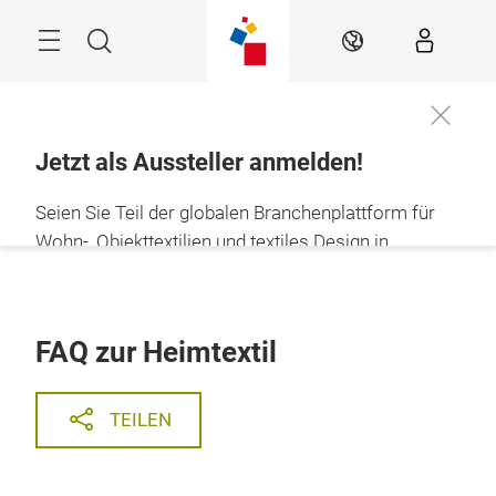
Überspringen
Menü
Suche
DE
Jetzt als Aussteller anmelden!
Seien Sie Teil der globalen Branchenplattform für
Wohn-, Objekttextilien und textiles Design in
Frankfurt. Zeigen Sie Ihre Innovationen, Trends und
textile Lösungen auf der Heimtextil 2027!
ZUR ANMELDUNG